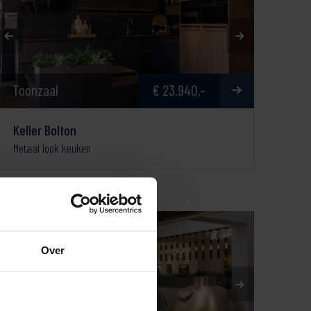
Toonzaal
€ 23.940,-
Keller Bolton
Metaal look keuken
Over