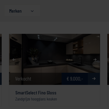
Merken
Verkocht
€ 9.000,-
SmartSelect Fino Gloss
Zandgrijze hoogglans keuken