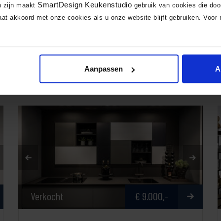
SmartDesign Keukenstudio
n zijn maakt
gebruik van cookies die do
Toonzaal
€ 28.325,-
at akkoord met onze cookies als u onze website blijft gebruiken. Voor 
SmartSelect Targa
Metalen keuken look
Aanpassen
A
Verkocht
€ 9.000,-