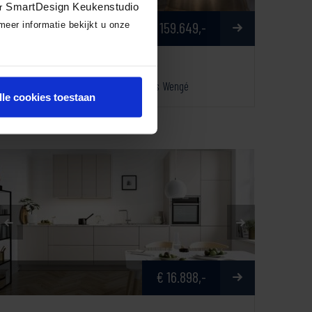
SmartDesign Keukenstudio
or
Toonzaal
€ 159.649,-
meer informatie bekijkt u onze
Maatwerk Demo-keuken
Felix Bianco Kos en Pascal in Beits Wengé
lle cookies toestaan
€ 16.898,-