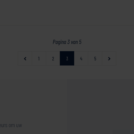
Pagina 3 van 5
1
2
3
4
5
seurs om uw