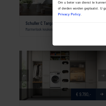
Om u beter van dienst te kunne
€ 23.644,-
of derden worden geplaatst. U ga
Privacy Policy
.
Schuller C Targa & Siena
Marmerlook keuken
€ 9.790,-