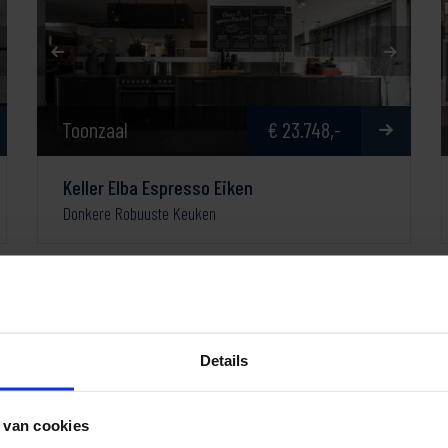
Toonzaal
€ 23.748,-
Keller Elba Espresso Eiken
Donkere Robuuste Keuken
Details
 van cookies