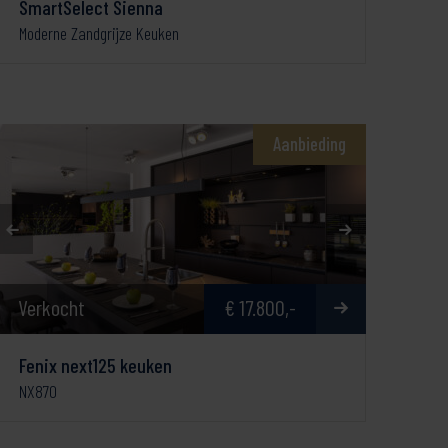
SmartSelect Sienna
Moderne Zandgrijze Keuken
Aanbieding
Verkocht
€ 17.800,-
Fenix next125 keuken
NX870