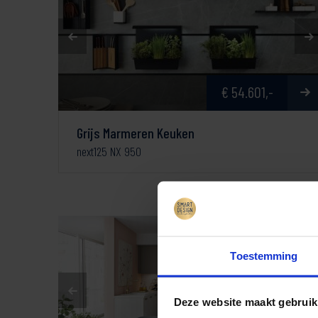
€ 54.601,-
Grijs Marmeren Keuken
next125 NX 950
Toestemming
Deze website maakt gebruik