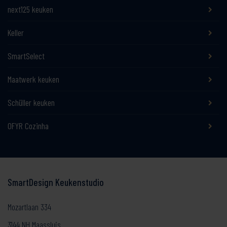
next125 keuken
Keller
SmartSelect
Maatwerk keuken
Schüller keuken
OFYR Cozinha
SmartDesign Keukenstudio
Mozartlaan 334
3144 NH Maassluis