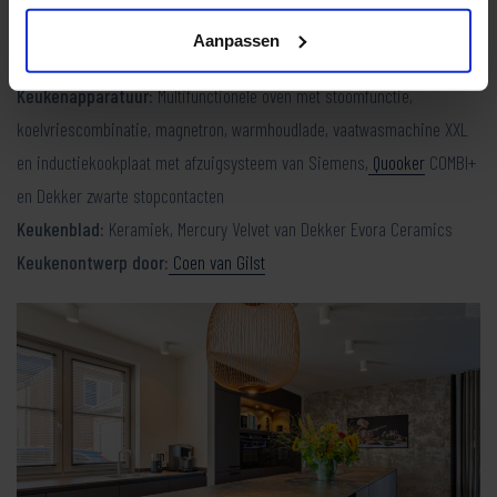
Aanpassen
Keukenfront:
next125 type NX240 in Mokkabruin
Keukenapparatuur:
Multifunctionele oven met stoomfunctie,
koelvriescombinatie, magnetron, warmhoudlade, vaatwasmachine XXL
en inductiekookplaat met afzuigsysteem van Siemens,
Quooker
COMBI+
en Dekker zwarte stopcontacten
Keukenblad:
Keramiek, Mercury Velvet van Dekker Evora Ceramics
Keukenontwerp door:
Coen van Gilst