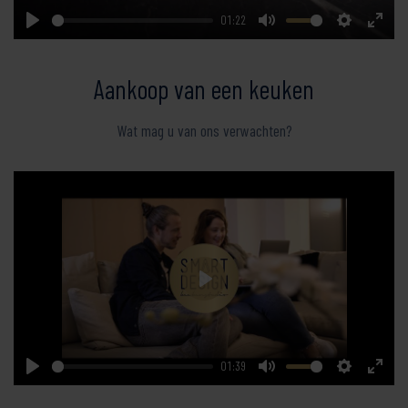
01:22
Play
Mute
Settings
Enter
fullsc
Aankoop van een keuken
Wat mag u van ons verwachten?
Play
01:39
Play
Mute
Settings
Enter