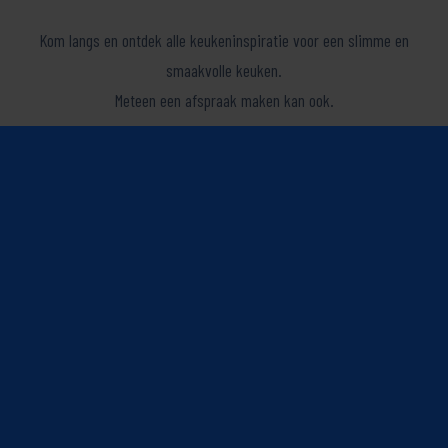
fullsc
Kom langs en ontdek alle keukeninspiratie voor een slimme en
smaakvolle keuken.
Meteen een afspraak maken kan ook.
Maak een afspraak
SmartDesign Keukenstudio
Mozartlaan 334
3144 NH Maassluis
info@smartdesign.nl
E: