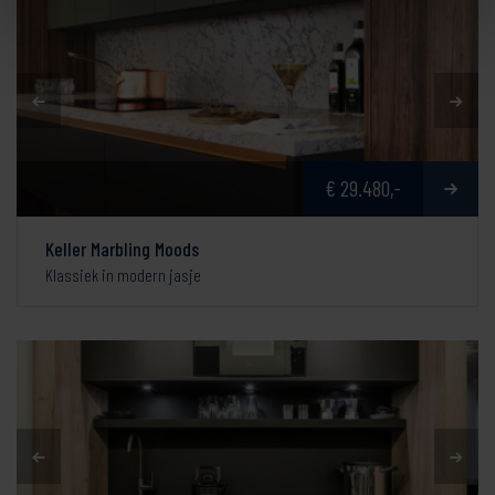
€ 29.480,-
Keller Marbling Moods
Klassiek in modern jasje