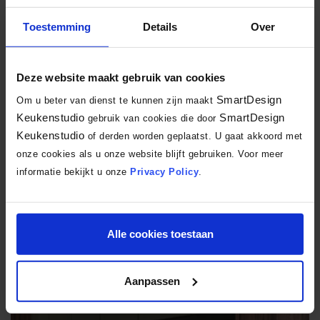
Schuller C Nova
Toestemming
Details
Over
Pastelkleurige keuken
Deze website maakt gebruik van cookies
SmartDesign
Om u beter van dienst te kunnen zijn maakt
Keukenstudio
SmartDesign
gebruik van cookies die door
Keukenstudio
of derden worden geplaatst. U gaat akkoord met
onze cookies als u onze website blijft gebruiken. Voor meer
informatie bekijkt u onze
Privacy Policy
.
€ 29.347,-
Alle cookies toestaan
Keller Perfect Sense
Japandi stijl
Aanpassen