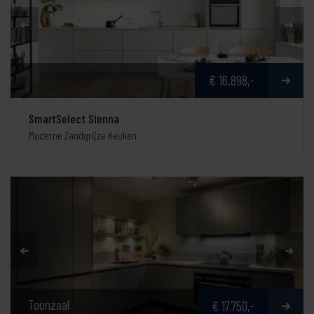
€ 16.898,-
SmartSelect Sienna
Moderne Zandgrijze Keuken
Toonzaal
€ 17.750,-