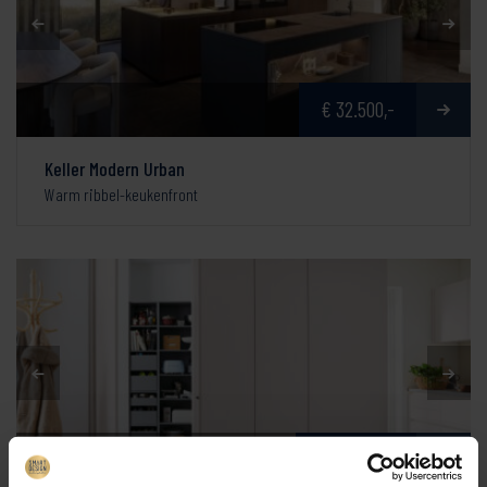
€ 32.500,-
Keller Modern Urban
Warm ribbel-keukenfront
€ 32.444,-