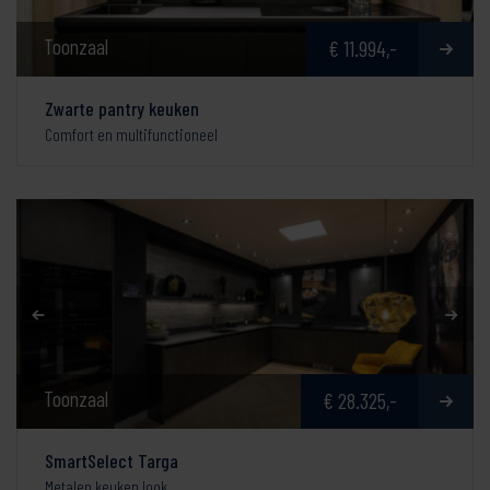
Toonzaal
€ 11.994,-
Zwarte pantry keuken
Comfort en multifunctioneel
Toonzaal
€ 28.325,-
SmartSelect Targa
Metalen keuken look