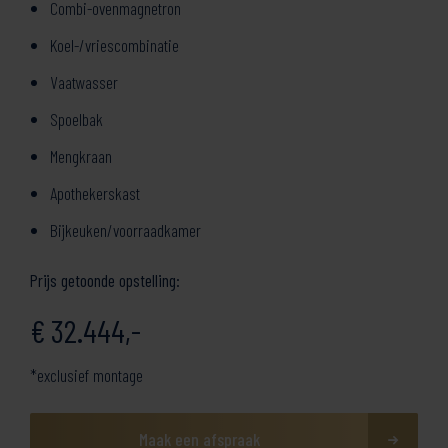
Combi-ovenmagnetron
Koel-/vriescombinatie
Vaatwasser
Spoelbak
Mengkraan
Apothekerskast
Bijkeuken/voorraadkamer
Prijs getoonde opstelling:
€ 32.444,-
*exclusief montage
Maak een afspraak