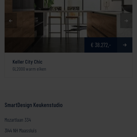
€ 38.272,-
Keller City Chic
GL2000 warm eiken
SmartDesign Keukenstudio
Mozartlaan 334
3144 NH Maassluis