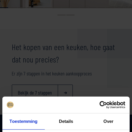
Het kopen van een keuken, hoe gaat
dat nou precies?
Er zijn 7 stappen in het keuken aankoopproces
Bekijk de 7 stappen
Toestemming
Details
Over