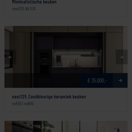
Minimalistische keuken
next125 NX 510
€ 35.000,-
next125 Zandkleurige keramiek keuken
nx510 | nx960