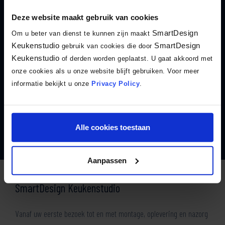
Theo van der Weijst / Peter Naber
Deze website maakt gebruik van cookies
“We kwamen bij Keukenstudio Maassluis voor een keuken in
SmartDesign
Om u beter van dienst te kunnen zijn maakt
ons nieuwe appartement in centrum Rotterdam. Uitstekend
Keukenstudio
SmartDesign
gebruik van cookies die door
begeleid en geïnspireerd door Coen van Gilst. Toen hij van
Keukenstudio
of derden worden geplaatst. U gaat akkoord met
ons…”
onze cookies als u onze website blijft gebruiken. Voor meer
informatie bekijkt u onze
Privacy Policy
.
Lees de volledige beoordeling
Lees alle beoordelingen
Alle cookies toestaan
Aanpassen
SmartDesign Keukenstudio
Vanaf uw eerste bezoek tot en met montage, oplevering en nazorg