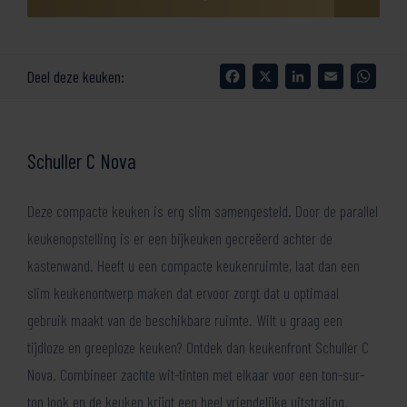
Facebook
X
LinkedIn
Email
What
Deel deze keuken:
Schuller C Nova
Deze compacte keuken is erg slim samengesteld. Door de parallel
keukenopstelling is er een bijkeuken gecreëerd achter de
kastenwand. Heeft u een compacte keukenruimte, laat dan een
slim keukenontwerp maken dat ervoor zorgt dat u optimaal
gebruik maakt van de beschikbare ruimte. Wilt u graag een
tijdloze en greeploze keuken? Ontdek dan keukenfront Schuller C
Nova. Combineer zachte wit-tinten met elkaar voor een ton-sur-
ton look en de keuken krijgt een heel vriendelijke uitstraling.