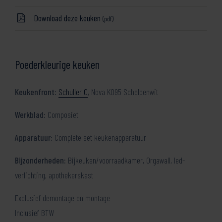
Download deze keuken
(pdf)
Poederkleurige keuken
Keukenfront:
Schuller C
, Nova K095 Schelpenwit
Werkblad:
Composiet
Apparatuur:
Complete set keukenapparatuur
Bijzonderheden:
Bijkeuken/voorraadkamer, Orgawall, led-
verlichting, apothekerskast
Exclusief demontage en montage
Inclusief BTW