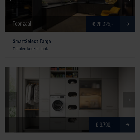
Toonzaal
€ 28.325,-
SmartSelect Targa
Metalen keuken look
€ 9.790,-