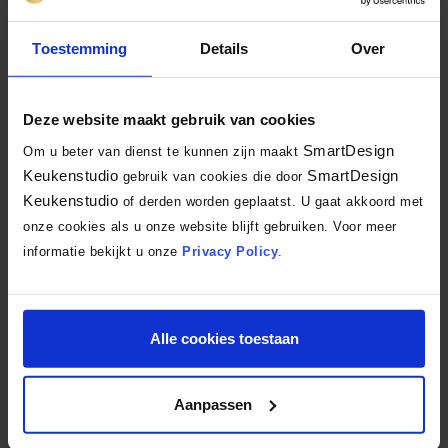
next125 Jaguargroen Keuken
Toestemming
Details
Over
NX 500 | NX 650
Deze website maakt gebruik van cookies
SmartDesign
Om u beter van dienst te kunnen zijn maakt
Keukenstudio
SmartDesign
gebruik van cookies die door
Keukenstudio
of derden worden geplaatst. U gaat akkoord met
onze cookies als u onze website blijft gebruiken. Voor meer
informatie bekijkt u onze
Privacy Policy
.
Toonzaal
€ 10.650,-
Alle cookies toestaan
Bijkeuken Schüller
SmartSelect Nova
Aanpassen