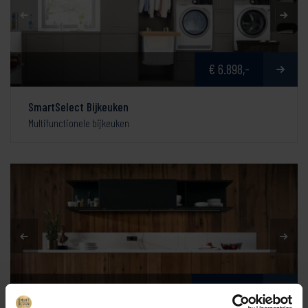
€ 6.898,-
SmartSelect Bijkeuken
Multifunctionele bijkeuken
€ 51.870,-