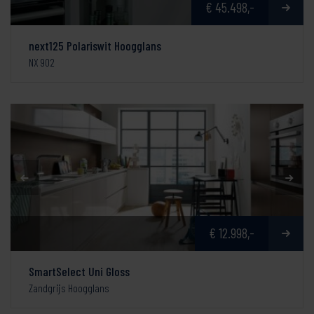
€ 45.498,-
next125 Polariswit Hoogglans
NX 902
€ 12.998,-
SmartSelect Uni Gloss
Zandgrijs Hoogglans