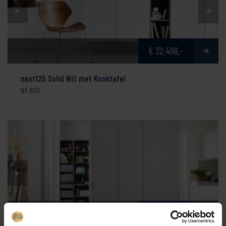
€ 32.498,-
next125 Solid Wit met Kooktafel
NX 800
€ 32.444,-