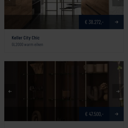
€ 38.272,-
Keller City Chic
GL2000 warm eiken
€ 47.500,-