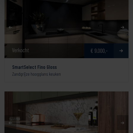
Verkocht
€ 9.000,-
SmartSelect Fino Gloss
Zandgrijze hoogglans keuken