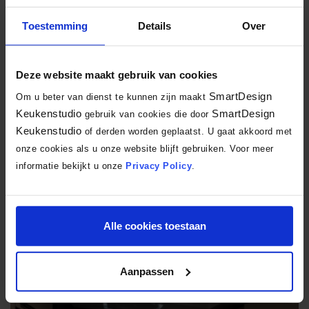
Schuller C Nova
Toestemming
Details
Over
Pastelkleurige keuken
Deze website maakt gebruik van cookies
SmartDesign
Om u beter van dienst te kunnen zijn maakt
Keukenstudio
SmartDesign
gebruik van cookies die door
Keukenstudio
of derden worden geplaatst. U gaat akkoord met
onze cookies als u onze website blijft gebruiken. Voor meer
informatie bekijkt u onze
Privacy Policy
.
€ 29.347,-
Alle cookies toestaan
Keller Perfect Sense
Japandi stijl
Aanpassen