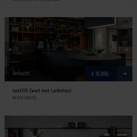
Verkocht
€ 19.999,-
next125 Zwart met Larikshout
NX240 | NX650