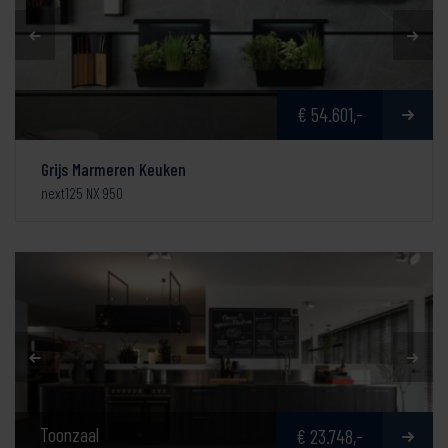
€ 54.601,-
Grijs Marmeren Keuken
next125 NX 950
Toonzaal
€ 23.748,-