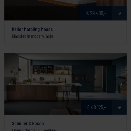
€ 29.480,-
Keller Marbling Moods
Klassiek in modern jasje
€ 48.125,-
Schuller C Rocca
Eiken x Marmer x Diepblauw