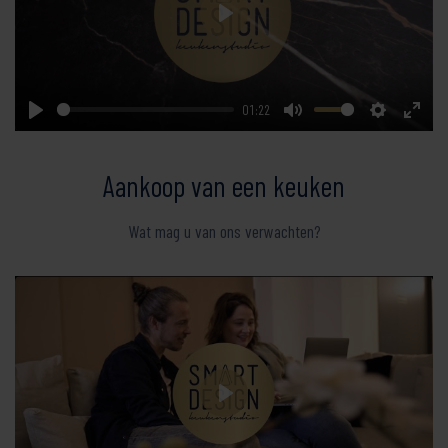
Play
01:22
Play
Mute
Settings
Enter
fullsc
Aankoop van een keuken
Wat mag u van ons verwachten?
Play