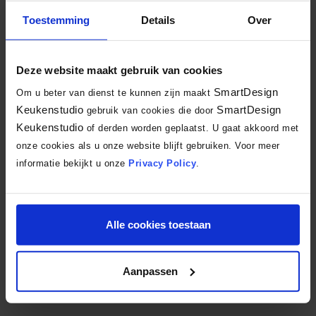
Deze witte keuken met kookeiland is als volgt samengesteld:
Toestemming
Details
Over
Keukenfront:
SmartSelect
UMA Uni Matt, Kristalwit mat (P092) met een
kristalwitte greeplijst. Gecombineerd met houten
Maatwerk keuken
,
Deze website maakt gebruik van cookies
type Kevin.
SmartDesign
Om u beter van dienst te kunnen zijn maakt
Keukenstudio
SmartDesign
gebruik van cookies die door
Keukenapparatuur:
Miele
inductiekookplaat met werkbladafzuiging,
Keukenstudio
of derden worden geplaatst. U gaat akkoord met
Miele wijnklimaatkast, Miele inbouwkoffieautomaat met Nespresso-
onze cookies als u onze website blijft gebruiken. Voor meer
systeem, Miele PureLine inbouwoven met magnetron,
Siemens
informatie bekijkt u onze
Privacy Policy
.
vrieskast, Siemens koelkast, Siemens vaatwasser,
Quooker
Fusion en
Quooker zeeppomp.
Alle cookies toestaan
Werkblad:
Keramiek Evora Ceramics Belgique Honed zonder
randafwerking, 60mm dik.
Aanpassen
Wilt u ook een witte keuken met kookeiland?