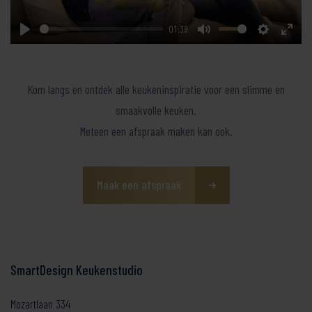
01:39
Play
Mute
Settings
Enter
fullsc
Kom langs en ontdek alle keukeninspiratie voor een slimme en
smaakvolle keuken.
Meteen een afspraak maken kan ook.
Maak een afspraak
SmartDesign Keukenstudio
Mozartlaan 334