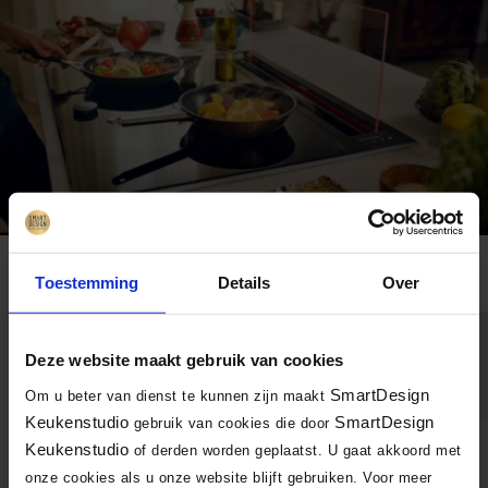
Toestemming
Details
Over
Deze website maakt gebruik van cookies
Het kopen van een keuken, hoe gaat
SmartDesign
Om u beter van dienst te kunnen zijn maakt
dat nou precies?
Keukenstudio
SmartDesign
gebruik van cookies die door
Keukenstudio
of derden worden geplaatst. U gaat akkoord met
Er zijn 7 stappen in het keuken aankoopproces
onze cookies als u onze website blijft gebruiken. Voor meer