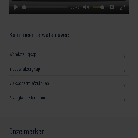
00:43
Play
Mute
Settings
Enter
fullscre
Kom meer te weten over:
Wandafzuigkap
Inbouw afzuigkap
Vlakscherm afzuigkap
Afzuigkap eilandmodel
Onze merken