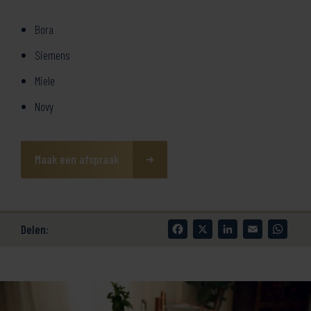
Bora
Siemens
Miele
Novy
Maak een afspraak
Facebook
X
LinkedIn
Email
What
Delen: