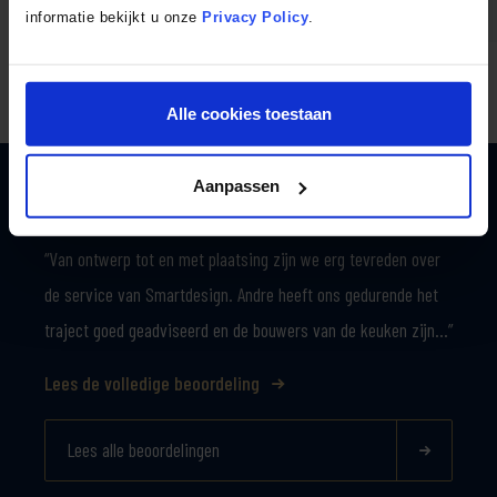
informatie bekijkt u onze
Privacy Policy
.
Bekijk de 7 stappen
Alle cookies toestaan
Aanpassen
Olga Sprong
“Van ontwerp tot en met plaatsing zijn we erg tevreden over
de service van Smartdesign. Andre heeft ons gedurende het
traject goed geadviseerd en de bouwers van de keuken zijn…”
Lees de volledige beoordeling
Lees alle beoordelingen