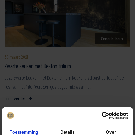
Binnenkijkers
30 maart 2021
Zwarte keuken met Dekton trilium
Deze zwarte keuken met Dekton trilium keukenblad past perfect bij de
rest van het interieur. Een geslaagde mix waarin…
Lees verder
Toestemming
Details
Over