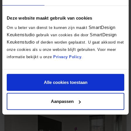
Deze website maakt gebruik van cookies
SmartDesign
Om u beter van dienst te kunnen zijn maakt
Binnenkijkers
Keukenstudio
SmartDesign
gebruik van cookies die door
Keukenstudio
of derden worden geplaatst. U gaat akkoord met
onze cookies als u onze website blijft gebruiken. Voor meer
17 december 2020
informatie bekijkt u onze
Privacy Policy
.
Zwarte keuken met keukeneiland
Zwart, marmer, greeploos en voorzien van alle luxe keukenapparatuur.
Een stijlvolle tijdloze keuken is het, deze zwarte…
Alle cookies toestaan
Lees verder
Aanpassen