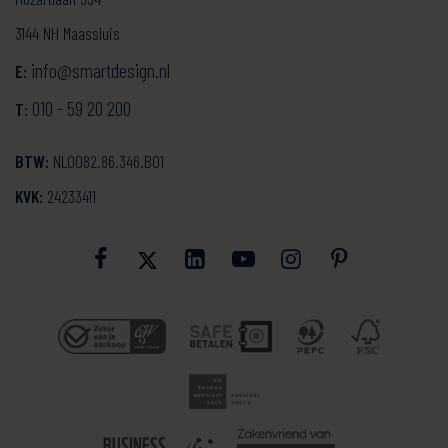
3144 NH Maassluis
info@smartdesign.nl
E:
010 - 59 20 200
T:
BTW:
NL0082.86.346.B01
KVK:
24233411