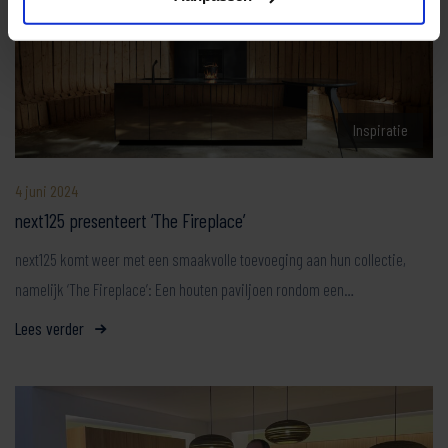
Inspiratie
4 juni 2024
next125 presenteert ‘The Fireplace’
next125 komt weer met een smaakvolle toevoeging aan hun collectie,
namelijk ‘The Fireplace’: Een houten paviljoen rondom een…
Lees verder