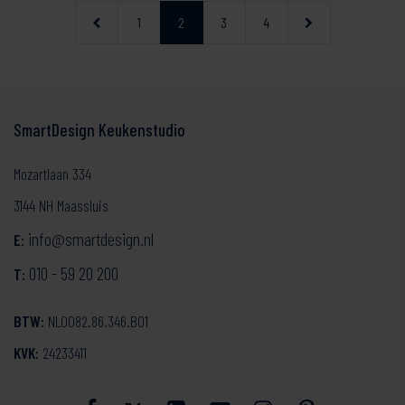
1
2
3
4
SmartDesign Keukenstudio
Mozartlaan 334
3144 NH Maassluis
info@smartdesign.nl
E:
010 - 59 20 200
T:
BTW:
NL0082.86.346.B01
KVK:
24233411