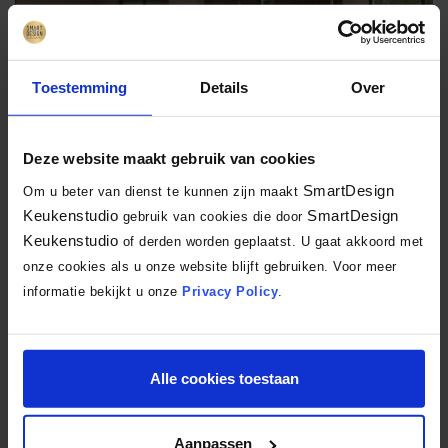
Toestemming
Details
Over
Inspiratie
Deze website maakt gebruik van cookies
SmartDesign
Om u beter van dienst te kunnen zijn maakt
5 november 2024
Keukenstudio
SmartDesign
gebruik van cookies die door
Smaakvolle keukentrends van 2025
Keukenstudio
of derden worden geplaatst. U gaat akkoord met
onze cookies als u onze website blijft gebruiken. Voor meer
Graag delen wij de keukentrends voor 2025 met u. We laten de meest
informatie bekijkt u onze
Privacy Policy
.
opvallende keukentrends- en stijlen zien, maar ook slimme…
Lees verder
Alle cookies toestaan
Aanpassen