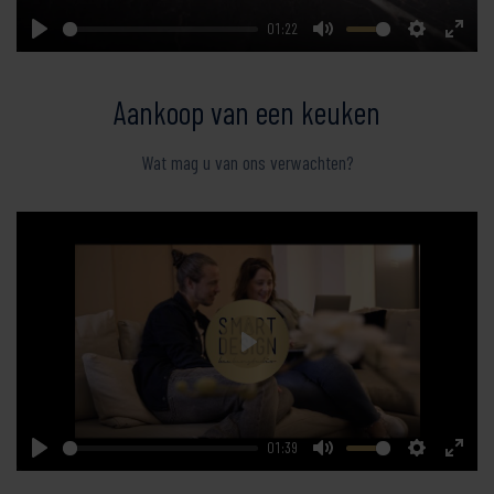
01:22
Play
Mute
Settings
Enter
fullsc
Aankoop van een keuken
Wat mag u van ons verwachten?
Play
01:39
Play
Mute
Settings
Enter