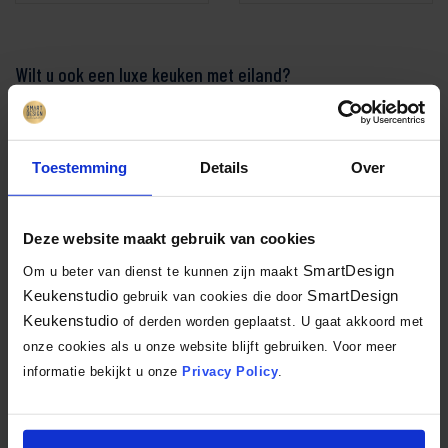
Wilt u ook een luxe keuken met eiland?
Wilt u ook graag een
luxe keuken
met eiland? Bent u geïnspireerd
geraakt door deze keuken en bent u benieuwd wat onze
Toestemming
Details
Over
keukenadviseurs voor u kunnen ontwerpen? Kom dan langs in het
SmartDesign center in Maassluis en één van onze keukenadviseurs
helpt u graag bij het samenstellen van uw slimme en smaakvolle
Deze website maakt gebruik van cookies
keuken.
SmartDesign
Om u beter van dienst te kunnen zijn maakt
Keukenstudio
SmartDesign
gebruik van cookies die door
Keukenstudio
of derden worden geplaatst. U gaat akkoord met
onze cookies als u onze website blijft gebruiken. Voor meer
informatie bekijkt u onze
Privacy Policy
.