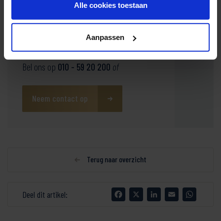
Alle cookies toestaan
Aanpassen
Neem
vrijblijvend
contact op voor meer informatie
Bel ons op
010 - 59 20 200
of
Neem contact op
Terug naar overzicht
Facebook
X
LinkedIn
Email
WhatsA
Deel dit artikel: