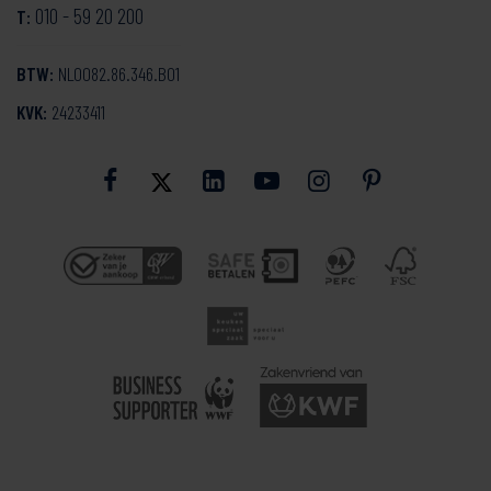
010 - 59 20 200
T:
BTW:
NL0082.86.346.B01
KVK:
24233411