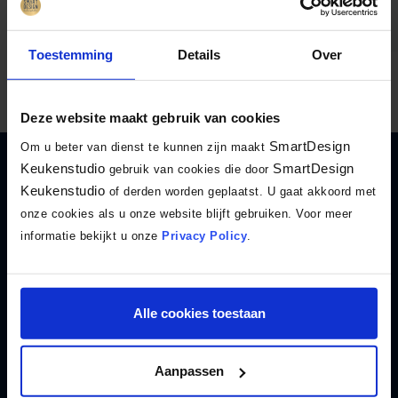
Er zijn 7 stappen in het keuken aankoopproces
Toestemming
Details
Over
Bekijk de 7 stappen
Deze website maakt gebruik van cookies
SmartDesign
Om u beter van dienst te kunnen zijn maakt
Keukenstudio
SmartDesign
gebruik van cookies die door
Cor Janse
Keukenstudio
of derden worden geplaatst. U gaat akkoord met
onze cookies als u onze website blijft gebruiken. Voor meer
“Tijdens de zoektocht naar een betrouwbare en goede
informatie bekijkt u onze
Privacy Policy
.
leverancier voor onze nieuwe keuken kwamen wij uit bij
SmartDesign. Vanaf het begin tot aan de oplevering zijn wij
zeer…”
Alle cookies toestaan
Lees de volledige beoordeling
Aanpassen