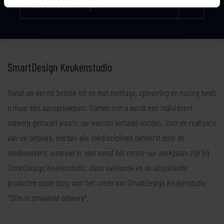
Lees alle beoordelingen
SmartDesign Keukenstudio
Vanaf uw eerste bezoek tot en met montage, oplevering en nazorg heeft
u maar één aanspreekpunt. Samen met u wordt een individueel
ontwerp gemaakt waarin uw wensen vertaald worden. Voor de realisatie
van uw ontwerp, worden alle vakdisciplines beheerst door de
medewerkers, waarvan er veel vanaf het eerste uur werkzaam zijn bij
SmartDesign Keukenstudio. Deze vakkunde en de uitgekiende
producten staan borg voor het credo van SmartDesign Keukenstudio
“Slim in smaakvol ontwerp”.