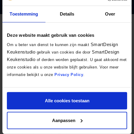
Toestemming
Details
Over
SmartDesign Keukenstudio
Deze website maakt gebruik van cookies
SmartDesign
Om u beter van dienst te kunnen zijn maakt
Vanaf uw eerste bezoek tot en met montage, oplevering en nazorg heeft
Keukenstudio
SmartDesign
gebruik van cookies die door
u maar één aanspreekpunt. Samen met u wordt een individueel
Keukenstudio
of derden worden geplaatst. U gaat akkoord met
ontwerp gemaakt waarin uw wensen vertaald worden. Voor de realisatie
onze cookies als u onze website blijft gebruiken. Voor meer
van uw ontwerp, worden alle vakdisciplines beheerst door de
informatie bekijkt u onze
Privacy Policy
.
medewerkers, waarvan er veel vanaf het eerste uur werkzaam zijn bij
SmartDesign Keukenstudio. Deze vakkunde en de uitgekiende
producten staan borg voor het credo van SmartDesign Keukenstudio
Alle cookies toestaan
“Slim in smaakvol ontwerp”.
Aanpassen
Lees meer over ons