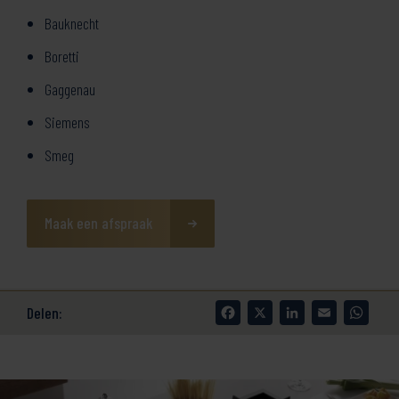
Bauknecht
Boretti
Gaggenau
Siemens
Smeg
Maak een afspraak
Facebook
X
LinkedIn
Email
What
Delen: