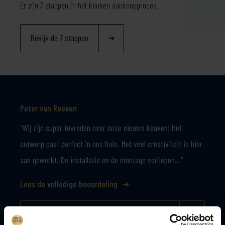
Er zijn 7 stappen in het keuken aankoopproces
Bekijk de 7 stappen
Peter van Reeven
“Wij zijn super tevreden over onze nieuwe keuken! Het
ontwerp past perfect in ons huis. Met veel creativiteit is hier
aan gewerkt. De installatie en de montage verliepen…”
Lees de volledige beoordeling
Lees alle beoordelingen