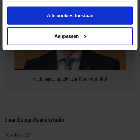
Alle cookies toestaan
Aanpassen
Hoofd aanschafadviseur
Coen van Gilst
SmartDesign Keukenstudio
Mozartlaan 334