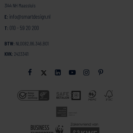
3144 NH Maassluis
info@smartdesign.nl
E:
010 - 59 20 200
T:
BTW:
NL0082.86.346.B01
KVK:
24233411