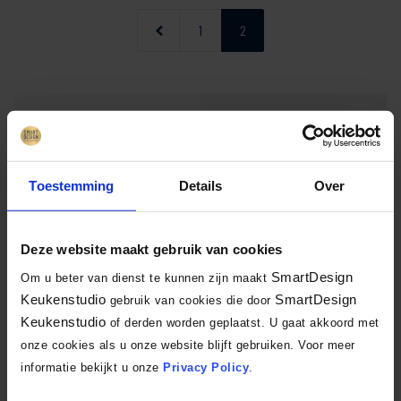
1
2
Zoekt u
net iets anders?
Toestemming
Details
Over
Maak dan een afspraak met één van onze adviseurs om uw
droomkeuken te ontwerpen
Deze website maakt gebruik van cookies
Bel ons op
010 - 59 20 200
of
SmartDesign
Om u beter van dienst te kunnen zijn maakt
Keukenstudio
SmartDesign
gebruik van cookies die door
Keukenstudio
Neem contact op
of derden worden geplaatst. U gaat akkoord met
onze cookies als u onze website blijft gebruiken. Voor meer
informatie bekijkt u onze
Privacy Policy
.