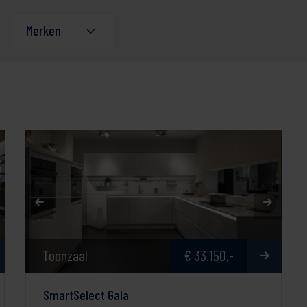
Merken
Toonzaal
€ 33.150,-
SmartSelect Gala