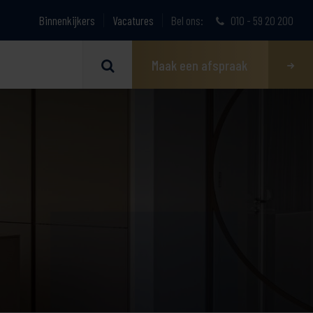
Binnenkijkers
Vacatures
Bel ons:
010 - 59 20 200
Maak een afspraak