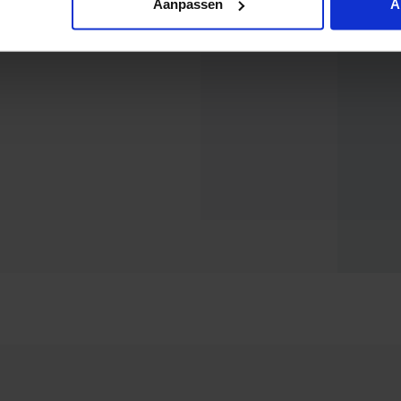
Aanpassen
A
seurs om uw