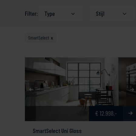
Filter:
Type
Stijl
SmartSelect
x
€ 12.998,-
SmartSelect Uni Gloss