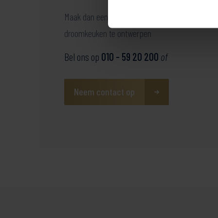
Maak dan een afspraak met één van onze advi
droomkeuken te ontwerpen
Bel ons op
010 - 59 20 200
of
Neem contact op