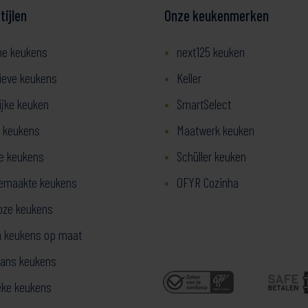
ijlen
Onze keukenmerken
ne keukens
next125 keuken
ieve keukens
Keller
ijke keuken
SmartSelect
 keukens
Maatwerk keuken
ze keukens
Schüller keuken
emaakte keukens
OFYR Cozinha
oze keukens
 keukens op maat
ans keukens
eke keukens