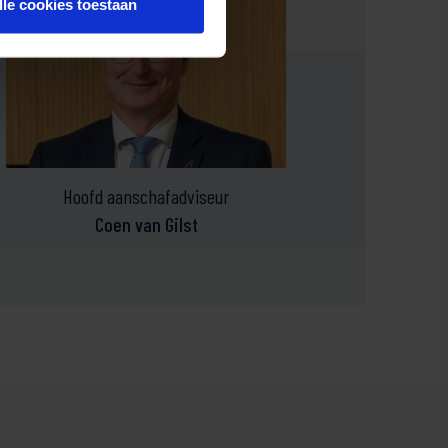
lle cookies toestaan
Hoofd aanschafadviseur
Coen van Gilst