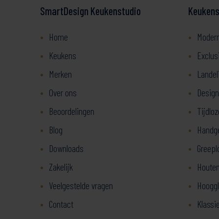
SmartDesign Keukenstudio
Keukenst
Home
Moder
Keukens
Exclus
Merken
Landel
Over ons
Design
Beoordelingen
Tijdlo
Blog
Handg
Downloads
Greepl
Zakelijk
Houten
Veelgestelde vragen
Hooggl
Contact
Klassi