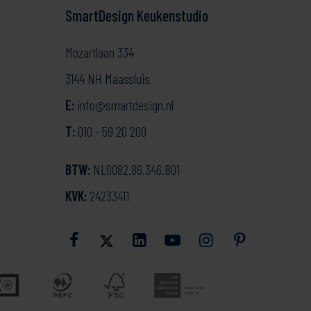
SmartDesign Keukenstudio
Mozartlaan 334
3144 NH Maassluis
E:
info@smartdesign.nl
T:
010 - 59 20 200
BTW:
NL0082.86.346.B01
KVK:
24233411