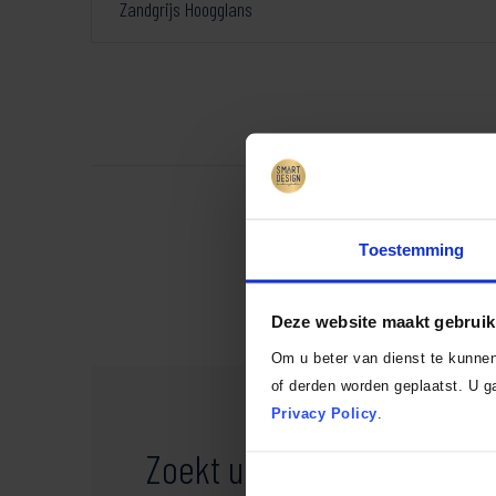
Zandgrijs Hoogglans
Toestemming
Deze website maakt gebruik
Om u beter van dienst te kunne
of derden worden geplaatst. U ga
Privacy Policy
.
Zoekt u
net iets anders?