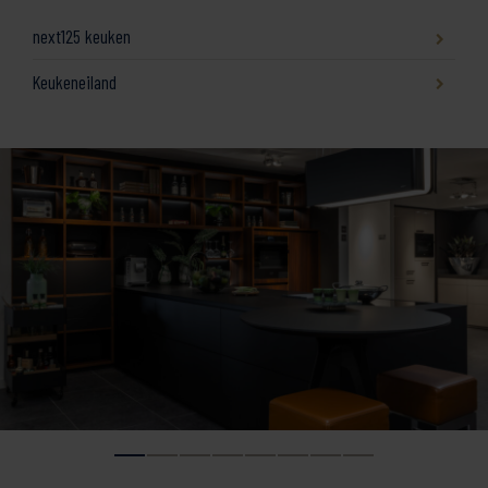
next125 keuken
Keukeneiland