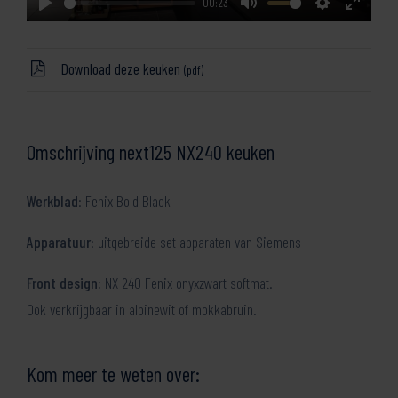
00:23
Play
Mute
Settings
Enter
fullscre
Download deze keuken
(pdf)
Omschrijving next125 NX240 keuken
Werkblad
: Fenix Bold Black
Apparatuur
: uitgebreide set apparaten van Siemens
Front design:
NX 240 Fenix onyxzwart softmat.
Ook verkrijgbaar in alpinewit of mokkabruin.
Kom meer te weten over: