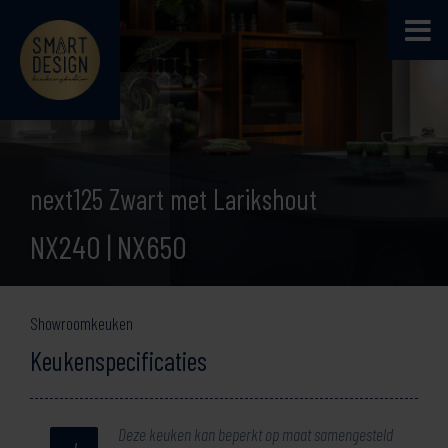
next125 Zwart met Larikshout
NX240 | NX650
Showroomkeuken
Keukenspecificaties
Deze keuken kan beperkt op maat samengesteld