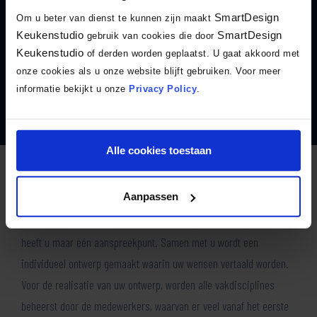
SmartDesign
hun keuken te kopen. De service was erg goed, geen…”
Om u beter van dienst te kunnen zijn maakt
Keukenstudio
SmartDesign
gebruik van cookies die door
Lees de volledige beoordeling
Keukenstudio
of derden worden geplaatst. U gaat akkoord met
onze cookies als u onze website blijft gebruiken. Voor meer
informatie bekijkt u onze
Privacy Policy
.
Lees alle beoordelingen
Alle cookies toestaan
SmartDesign Keukenstudio
Aanpassen
Vanaf uw eerste bezoek tot en met montage, oplevering en nazorg
heeft u maar één aanspreekpunt. Samen met u wordt een
individueel ontwerp gemaakt waarin uw wensen vertaald worden.
Voor de realisatie van uw ontwerp, worden alle vakdisciplines
beheerst door de medewerkers, waarvan er veel vanaf het eerste