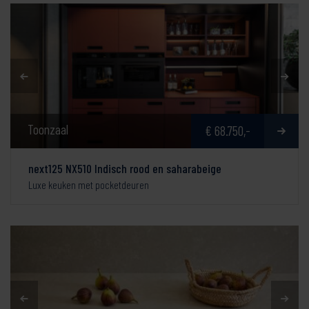
Toonzaal
€ 68.750,-
next125 NX510 Indisch rood en saharabeige
Luxe keuken met pocketdeuren