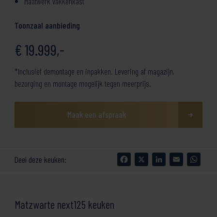
Maatwerk vakkenkast
Toonzaal aanbieding
€ 19.999,-
*Inclusief demontage en inpakken. Levering af magazijn,
bezorging en montage mogelijk tegen meerprijs.
Maak een afspraak
Facebook
X
LinkedIn
Email
What
Deel deze keuken:
Matzwarte next125 keuken