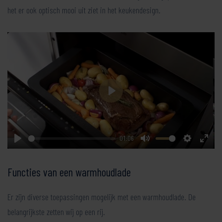
het er ook optisch mooi uit ziet in het keukendesign.
Play
01:06
Play
Mute
Settings
Enter
fullsc
Functies van een warmhoudlade
Er zijn diverse toepassingen mogelijk met een warmhoudlade. De
belangrijkste zetten wij op een rij.