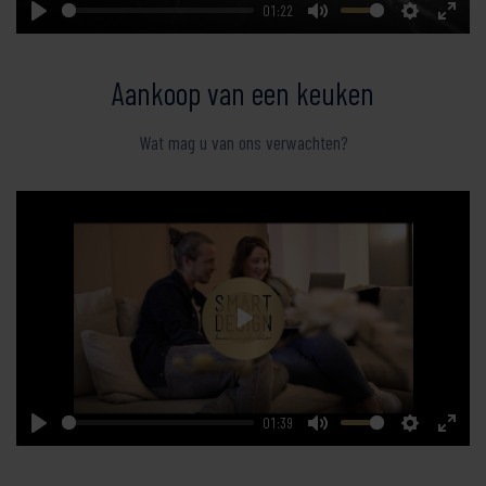
01:22
Play
Mute
Settings
Enter
fullsc
Aankoop van een keuken
Wat mag u van ons verwachten?
Play
01:39
Play
Mute
Settings
Enter
fullsc