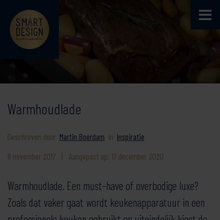
Warmhoudlade
Geschreven door
Martin Boerdam
in
Inspiratie
8 november 2017
|
Aangepast op: 17 december 2020
Warmhoudlade. Een must-have of overbodige luxe?
Zoals dat vaker gaat wordt keukenapparatuur in een
professionele keuken gebruikt en uiteindelijk kiest de