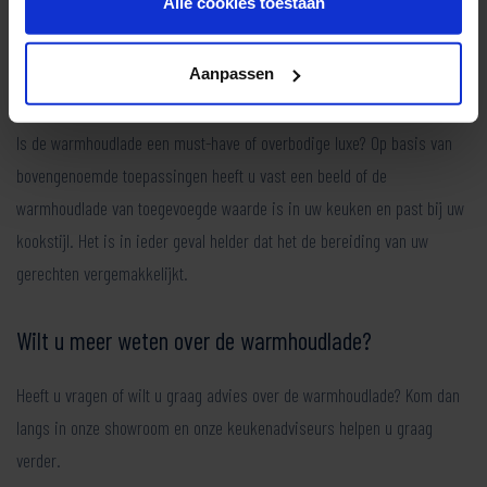
Alle cookies toestaan
Conclusie warmhoudlade must-have of overbodige
Aanpassen
luxe
Is de warmhoudlade een must-have of overbodige luxe? Op basis van
bovengenoemde toepassingen heeft u vast een beeld of de
warmhoudlade van toegevoegde waarde is in uw keuken en past bij uw
kookstijl. Het is in ieder geval helder dat het de bereiding van uw
gerechten vergemakkelijkt.
Wilt u meer weten over de warmhoudlade?
Heeft u vragen of wilt u graag advies over de warmhoudlade? Kom dan
langs in onze showroom en onze keukenadviseurs helpen u graag
verder.