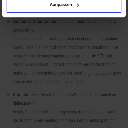
Aanpassen
sporen én het draagt bij aan de luxe uitstraling van de keuken.
Liebherr outdoor cooler
, ideaal voor buitenkeukens of extra
opslagruimte
Liebherr betreedt de markt voor buitenkeukens met de outdoor
cooler. Deze koelkast is in staat om zichzelf automatisch uit te
schakelen als de omgevingstemperatuur onder de 2 °C zakt.
Verder is de koelkast uitgerust met roest- en weerbestendige
materialen én een geintegreerd slot zodat ongenode gasten geen
kans maken op de inhoud van uw koelkast.
Stoomlade
van Bosch, Siemens en Miele, multifunctioneel en
tijdbesparend
Bosch, Siemens en Miele brengen een stoomlade op de markt die
ook in staat is om voeding te stomen. Een ruimtebesparende