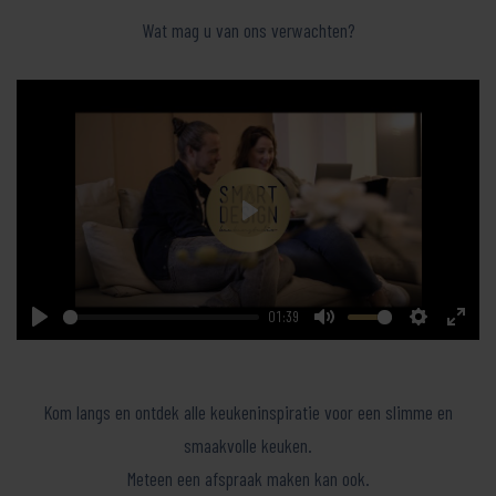
Wat mag u van ons verwachten?
Play
01:39
Play
Mute
Settings
Enter
fullsc
Kom langs en ontdek alle keukeninspiratie voor een slimme en
smaakvolle keuken.
Meteen een afspraak maken kan ook.