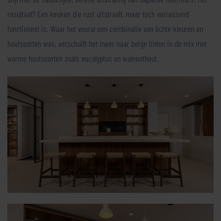
resultaat? Een keuken die rust uitstraalt, maar toch verrassend
functioneel is. Waar het vooral een combinatie van lichte kleuren en
houtsoorten was, verschuift het meer naar beige tinten in de mix met
warme houtsoorten zoals eucalyptus en walnoothout.