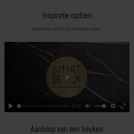
Inspiratie opdoen
Impressie van het SmartDesign center
Play
01:22
Play
Mute
Settings
Enter
fullsc
Aankoop van een keuken