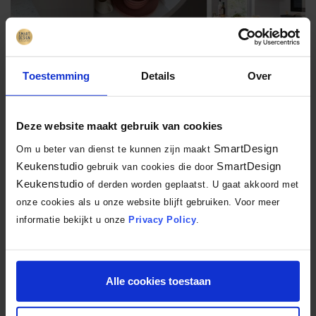
Toestemming
Details
Over
Deze website maakt gebruik van cookies
4. Noviteiten in keukenapparatuur
SmartDesign
Om u beter van dienst te kunnen zijn maakt
Keukenstudio
SmartDesign
gebruik van cookies die door
Naast de keukenstijlen en kleuren gebeurd er ook genoeg op het gebied
Keukenstudio
of derden worden geplaatst. U gaat akkoord met
van keukenapparatuur:
onze cookies als u onze website blijft gebruiken. Voor meer
informatie bekijkt u onze
Privacy Policy
.
Matzwarte coatings
op keukenplaten voor een luxe, moderne
look
Meer kookplaten worden uitgevoerd met een ‘mat design’ wat
Alle cookies toestaan
ervoor zorgt dat er minder (zichtbare) krassen op de oppervlakte
ontstaan, vingerafdrukken en strepen zijn minder goed op te