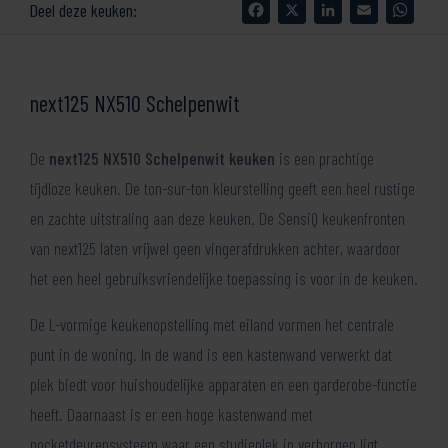
Facebook
X
LinkedIn
Email
What
Deel deze keuken:
next125 NX510 Schelpenwit
De
next125 NX510 Schelpenwit keuken
is een prachtige
tijdloze keuken. De ton-sur-ton kleurstelling geeft een heel rustige
en zachte uitstraling aan deze keuken. De SensiQ keukenfronten
van next125 laten vrijwel geen vingerafdrukken achter, waardoor
het een heel gebruiksvriendelijke toepassing is voor in de keuken.
De L-vormige keukenopstelling met eiland vormen het centrale
punt in de woning. In de wand is een kastenwand verwerkt dat
plek biedt voor huishoudelijke apparaten en een garderobe-functie
heeft. Daarnaast is er een hoge kastenwand met
pocketdeurensysteem waar een studieplek in verborgen ligt.