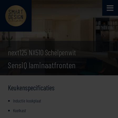
next125 NX510 Schelpenwit
SensiQ laminaatfronten
Keukenspecificaties
Inductie kookplaat
Koelkast