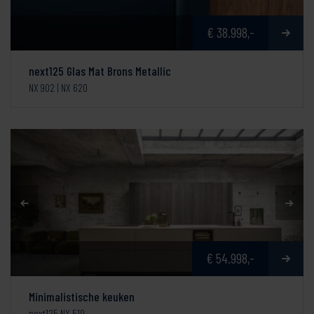
€ 38.998,-
next125 Glas Mat Brons Metallic
NX 902 | NX 620
€ 54.998,-
Minimalistische keuken
next125 NX 510