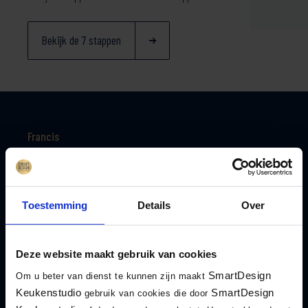
Bekijk de 7 stappen
Francis
“We zijn heel tevreden en blij met de geboden service van
SmartDesign. Van de verkoper tot de monteurs toe. Elke
Toestemming
Details
Over
wens heeft Coen Van Gilst voor ons uitgetekend zodat we
nu…”
Deze website maakt gebruik van cookies
Lees de volledige beoordeling
SmartDesign
Om u beter van dienst te kunnen zijn maakt
Keukenstudio
SmartDesign
gebruik van cookies die door
Lees alle beoordelingen