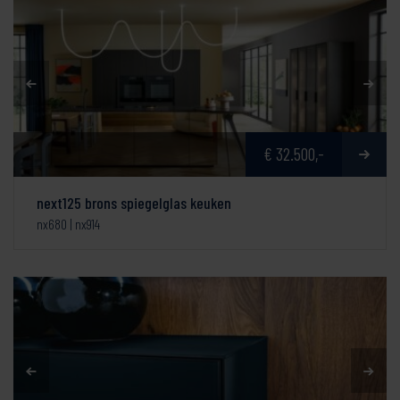
€ 32.500,-
next125 brons spiegelglas keuken
nx680 | nx914