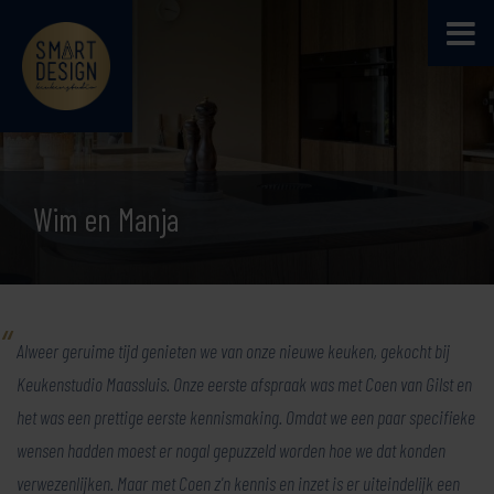
Wim en Manja
Alweer geruime tijd genieten we van onze nieuwe keuken, gekocht bij
Keukenstudio Maassluis. Onze eerste afspraak was met Coen van Gilst en
het was een prettige eerste kennismaking. Omdat we een paar specifieke
wensen hadden moest er nogal gepuzzeld worden hoe we dat konden
verwezenlijken. Maar met Coen z'n kennis en inzet is er uiteindelijk een