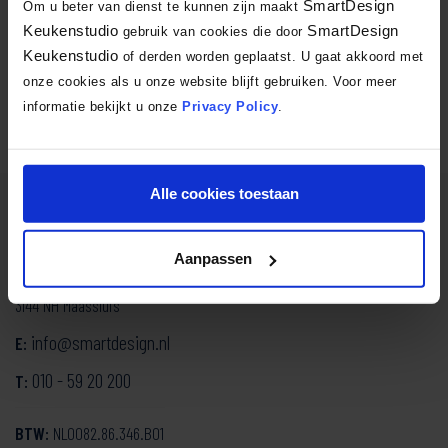
SmartDesign
Om u beter van dienst te kunnen zijn maakt
Keukenstudio
SmartDesign
gebruik van cookies die door
Keukenstudio
of derden worden geplaatst. U gaat akkoord met
Facebook
X
LinkedIn
Email
WhatsA
Delen:
onze cookies als u onze website blijft gebruiken. Voor meer
informatie bekijkt u onze
Privacy Policy
.
Alle cookies toestaan
SmartDesign Keukenstudio
Aanpassen
Mozartlaan 334
3144 NH Maassluis
info@smartdesign.nl
E:
010 - 59 20 200
T:
BTW:
NL0082.86.346.B01