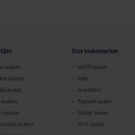
ijlen
Onze keukenmerken
ne keukens
next125 keuken
ieve keukens
Keller
ijke keuken
SmartSelect
 keukens
Maatwerk keuken
ze keukens
Schüller keuken
emaakte keukens
OFYR Cozinha