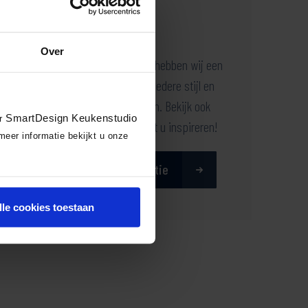
Onze keukencollectie
Over
Bij SmartDesign Keukenstudio hebben wij een
breed aanbod aan keukens. In iedere stijl en
een ruime keuze tussen merken. Bekijk ook
SmartDesign Keukenstudio
or
onze showroomkeukens en laat u inspireren!
meer informatie bekijkt u onze
Bekijk onze keukencollectie
lle cookies toestaan