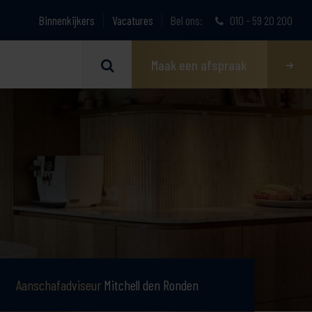
Binnenkijkers
Vacatures
Bel ons:
010 - 59 20 200
Maak een afspraak
Aanschafadviseur
Mitchell den Ronden