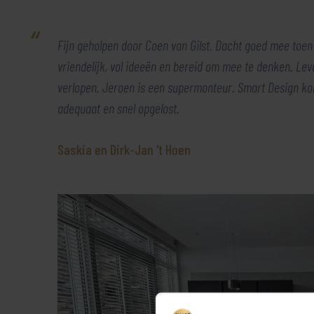
Fijn geholpen door Coen van Gilst. Dacht goed mee toen w
vriendelijk, vol ideeën en bereid om mee te denken. Lev
verlopen. Jeroen is een supermonteur. Smart Design komt
adequaat en snel opgelost.
Saskia en Dirk-Jan 't Hoen