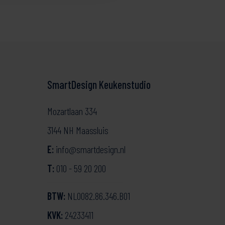
SmartDesign Keukenstudio
Mozartlaan 334
3144 NH Maassluis
E:
info@smartdesign.nl
T:
010 - 59 20 200
BTW:
NL0082.86.346.B01
KVK:
24233411