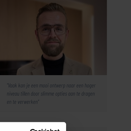
Vaak kan je een mooi ontwerp naar een hoger
niveau tillen door slimme opties aan te dragen
en te verwerken