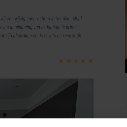
ij een wijzig aanbrachten in het plan. Altijd
ering en plaatsing van de keuken is prima
 zijn afspraken na. Is er iets dan wordt dit