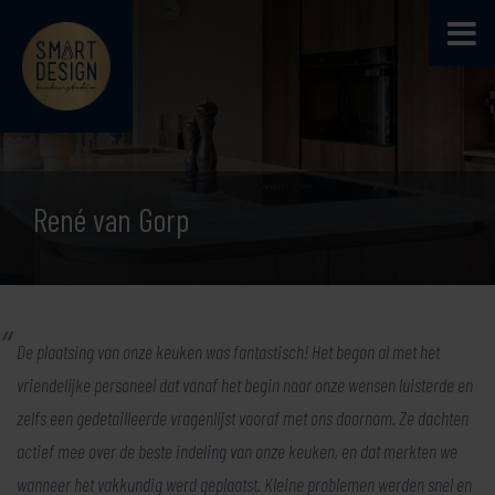
René van Gorp
De plaatsing van onze keuken was fantastisch! Het begon al met het
vriendelijke personeel dat vanaf het begin naar onze wensen luisterde en
zelfs een gedetailleerde vragenlijst vooraf met ons doornam. Ze dachten
actief mee over de beste indeling van onze keuken, en dat merkten we
wanneer het vakkundig werd geplaatst. Kleine problemen werden snel en