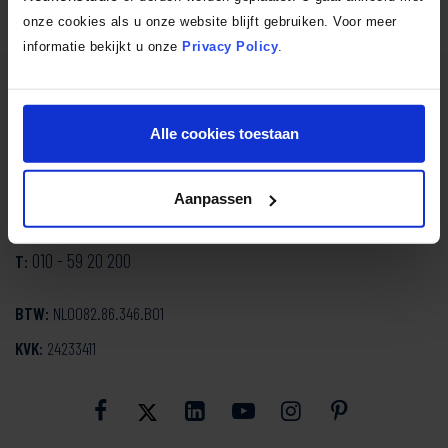
onze cookies als u onze website blijft gebruiken. Voor meer
informatie bekijkt u onze
Privacy Policy
.
SmartDesign Keukenstudio
Alle cookies toestaan
Mozartlaan 334
3144 NH Maassluis
Aanpassen
info@smartdesign.nl
E:
010 - 59 20 200
T:
BTW:
NL0082.86.346.B01
KVK:
24233411