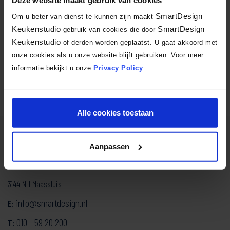
SmartDesign
Om u beter van dienst te kunnen zijn maakt
Terug naar overzicht
Keukenstudio
SmartDesign
gebruik van cookies die door
Keukenstudio
of derden worden geplaatst. U gaat akkoord met
onze cookies als u onze website blijft gebruiken. Voor meer
Facebook
X
LinkedIn
Email
WhatsA
Delen:
informatie bekijkt u onze
Privacy Policy
.
Alle cookies toestaan
SmartDesign Keukenstudio
Aanpassen
Mozartlaan 334
3144 NH Maassluis
info@smartdesign.nl
E:
010 - 59 20 200
T: