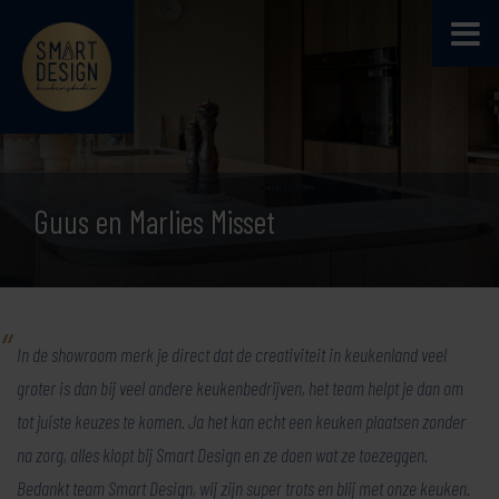
Guus en Marlies Misset
In de showroom merk je direct dat de creativiteit in keukenland veel
groter is dan bij veel andere keukenbedrijven, het team helpt je dan om
tot juiste keuzes te komen. Ja het kan echt een keuken plaatsen zonder
na zorg, alles klopt bij Smart Design en ze doen wat ze toezeggen.
Bedankt team Smart Design, wij zijn super trots en blij met onze keuken.