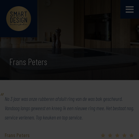
Frans Peters
Na 3 jaar was onze rubberen afsluit ring van de was bak gescheurd.
Vandaag langs geweest en kreeg ik een nieuwe ring mee. Het bestaat nog,
service verlenen. Top keuken en top service.
Frans Peters