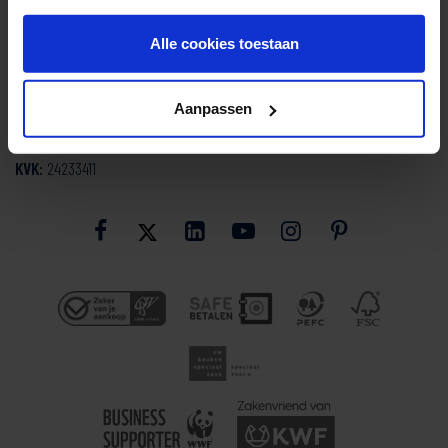
3144 NH Maassluis
info@smartdesign.nl
E:
Alle cookies toestaan
010 - 59 20 200
T:
Aanpassen
BTW:
NL0082.86.346.B01
KVK:
24233411