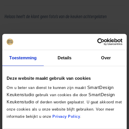
Helaas heeft de klant geen foto’s van de keuken achtergelaten
Terug naar overzicht
Toestemming
Details
Over
Facebook
X
LinkedIn
Email
WhatsA
Delen:
Deze website maakt gebruik van cookies
SmartDesign
Om u beter van dienst te kunnen zijn maakt
Keukenstudio
SmartDesign
gebruik van cookies die door
Keukenstudio
of derden worden geplaatst. U gaat akkoord met
SmartDesign Keukenstudio
onze cookies als u onze website blijft gebruiken. Voor meer
informatie bekijkt u onze
Privacy Policy
.
Mozartlaan 334