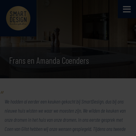
Frans en Amanda Coenders
We hadden al eerder een keuken gekocht bij SmartDesign, dus bij ons
nieuwe huis wisten we waar we moesten zijn. We wilden de keuken van
onze dromen in het huis van onze dromen. In ons eerste gesprek met
Coen van Gilst hebben wij onze wensen gespiegeld. Tijdens ons tweede