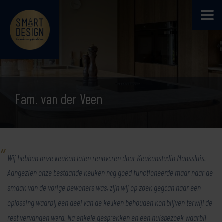
Fam. van der Veen
Wij hebben onze keuken laten renoveren door Keukenstudio Maassluis.
Aangezien onze bestaande keuken nog goed functioneerde maar naar de
smaak van de vorige bewoners was, zijn wij op zoek gegaan naar een
oplossing waarbij een deel van de keuken behouden kon blijven terwijl de
rest vervangen werd. Na enkele gesprekken en een huisbezoek waarbij