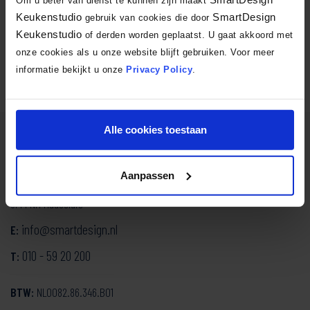
Om u beter van dienst te kunnen zijn maakt
Keukenstudio
SmartDesign
gebruik van cookies die door
Facebook
X
LinkedIn
Email
WhatsA
Keukenstudio
of derden worden geplaatst. U gaat akkoord met
Delen:
onze cookies als u onze website blijft gebruiken. Voor meer
informatie bekijkt u onze
Privacy Policy
.
Alle cookies toestaan
SmartDesign Keukenstudio
Aanpassen
Mozartlaan 334
3144 NH Maassluis
info@smartdesign.nl
E:
010 - 59 20 200
T:
BTW:
NL0082.86.346.B01