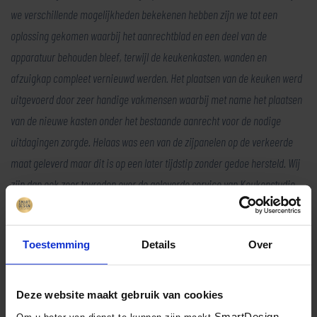
we verschillende mogelijkheden bekekenen hebben zijn we tot een
oplossing gekomen waarbij het aanrechtblad en een deel van de
apparatuur behouden bleef, terwijl de keukenkasten, wanden en
afzuigkap compleet vernieuwd werden. Het plaatsen van de keuken werd
uitgevoerd door zeer handige vakmensen waarbij met name het plaatsen
van de nieuwe kasten onder het bestaande aanrecht voor de nodige
uitdagingen zorgde. Helaas was een van de zijpanelen op de verkeerde
maat geleverd maar dit is op een later tijdstip zonder gedoe hersteld. Wij
zijn dan ook zeer tevreden over de geleverde service van Keukenstudio
Maassluis.
Fam. van der Veen
Toestemming
Details
Over
Deze website maakt gebruik van cookies
Terug naar overzicht
SmartDesign