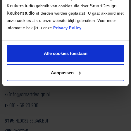
Keukenstudio
SmartDesign
gebruik van cookies die door
Facebook
X
LinkedIn
Email
WhatsA
Delen:
Keukenstudio
of derden worden geplaatst. U gaat akkoord met
onze cookies als u onze website blijft gebruiken. Voor meer
informatie bekijkt u onze
Privacy Policy
.
Alle cookies toestaan
SmartDesign Keukenstudio
Mozartlaan 334
Aanpassen
3144 NH Maassluis
info@smartdesign.nl
E:
010 - 59 20 200
T:
BTW:
NL0082.86.346.B01
KVK:
24233411