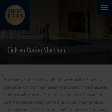
Dick en Corien Vlasblom
Na een aantal keukenzaken bezocht te hebben waarbij we zonder een
goed gevoel waren vertrokken, werden we door onze architecte gewezen
op Keukenstudio Maassluis. Na een eerste gesprek Met Coen van Gilst
waren we al meteen overtuigd dat we bij hen zouden slagen. Bij een 2e
gesprek presenteerde Coen ons een prachtige keuken volledig naar onze