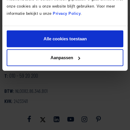
onze cookies als u onze website blijft gebruiken. Voor meer
informatie bekijkt u onze
Privacy Policy
.
SmartDesign Keukenstudio
Alle cookies toestaan
Mozartlaan 334
3144 NH Maassluis
Aanpassen
info@smartdesign.nl
E:
010 - 59 20 200
T:
BTW:
NL0082.86.346.B01
KVK:
24233411