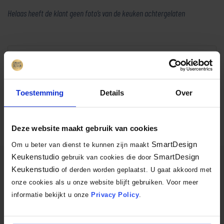
Helaas heeft de klant geen foto’s van de keuken achtergelaten
Terug naar overzicht
Facebook
X
LinkedIn
Email
WhatsA
Delen:
Toestemming
Details
Over
Deze website maakt gebruik van cookies
SmartDesign
Om u beter van dienst te kunnen zijn maakt
Keukenstudio
SmartDesign
gebruik van cookies die door
SmartDesign Keukenstudio
Keukenstudio
of derden worden geplaatst. U gaat akkoord met
onze cookies als u onze website blijft gebruiken. Voor meer
Mozartlaan 334
informatie bekijkt u onze
Privacy Policy
.
3144 NH Maassluis