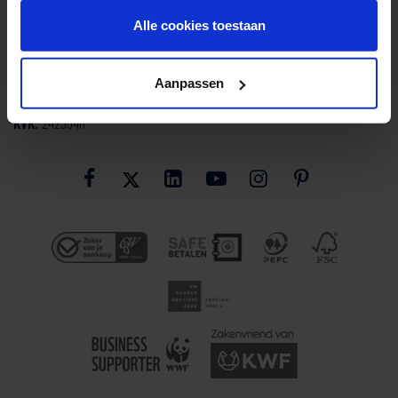
info@smartdesign.nl
E:
Alle cookies toestaan
010 - 59 20 200
T:
Aanpassen
BTW:
NL0082.86.346.B01
KVK:
24233411