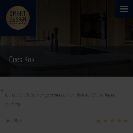
Cees Kok
Veel goede adviezen en goed meedenken. Uitstekende levering en
plaatsing,
Cees Kok