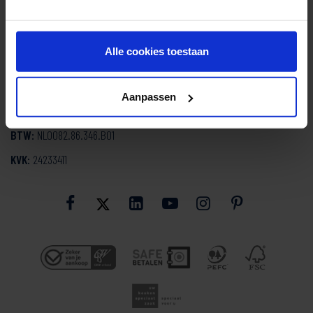
Mozartlaan 334
3144 NH Maassluis
Alle cookies toestaan
info@smartdesign.nl
E:
010 - 59 20 200
Aanpassen
T:
BTW:
NL0082.86.346.B01
KVK:
24233411