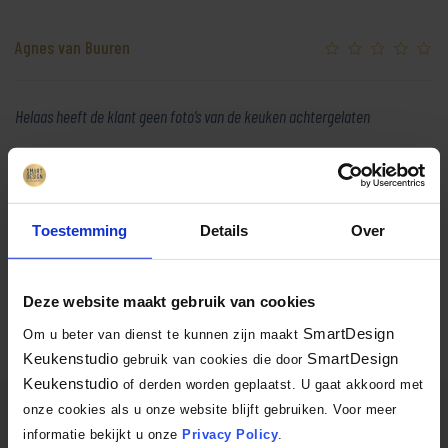
Agnes van Buuren
Helaas heeft de klant geen foto’s van de keuken achtergelaten
Terug naar overzicht
Toestemming
Details
Over
Facebook
X
LinkedIn
Email
WhatsA
Delen:
Deze website maakt gebruik van cookies
SmartDesign
Om u beter van dienst te kunnen zijn maakt
Keukenstudio
SmartDesign
gebruik van cookies die door
Keukenstudio
of derden worden geplaatst. U gaat akkoord met
onze cookies als u onze website blijft gebruiken. Voor meer
SmartDesign Keukenstudio
informatie bekijkt u onze
Privacy Policy
.