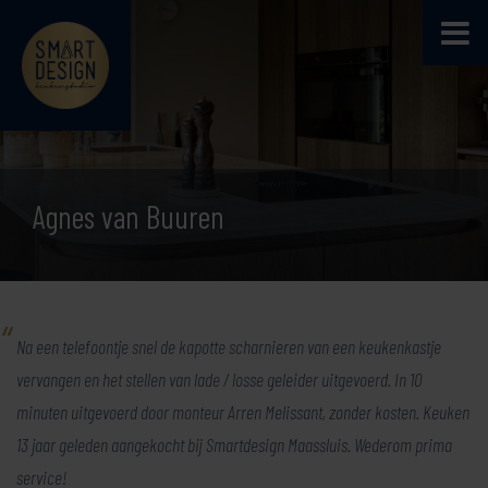
Agnes van Buuren
Na een telefoontje snel de kapotte scharnieren van een keukenkastje
vervangen en het stellen van lade / losse geleider uitgevoerd. In 10
minuten uitgevoerd door monteur Arren Melissant, zonder kosten. Keuken
13 jaar geleden aangekocht bij Smartdesign Maassluis. Wederom prima
service!