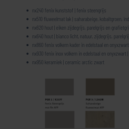
nx240 fenix kunststof | fenix steengrijs
nx510 fluweelmat lak | saharabeige, kobaltgroen, in
nx620 hout | eiken zijdegrijs, parelgrijs en grafietgri
nx640 hout | bianco licht, natuur, zijdegrijs, parelgrij
nx860 fenix volkern kader in edelstaal en onyxzwart 
nx930 fenix inox volkern in edelstaal en onyxzwart |
nx950 keramiek | ceramic arctic zwart