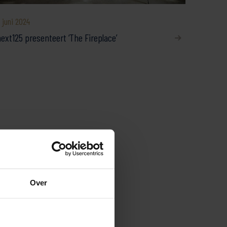
 juni 2024
ext125 presenteert ‘The Fireplace’
Over