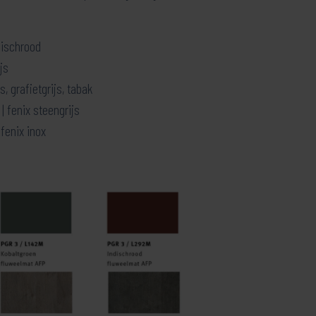
dischrood
js
s, grafietgrijs, tabak
| fenix steengrijs
 fenix inox