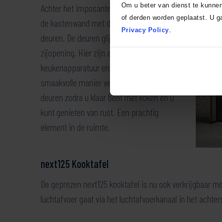
Om u beter van dienst te kunne
Achter het imposante keukeneiland staat
of derden worden geplaatst. U ga
de kastenwand met dubbele inschuifbare
Privacy Policy
.
deuren. De deuren glijden gevouwen in de
zijopening. Hier zijn alle verdere
keukenapparatuur en -spullen op een
smaakvolle manier verborgen. Sluit de
deuren zodra u klaar bent met koken en u
kunt genieten van rust. Een prachtig
element in de ruimte.
next125 Kooktafel
De geprezen next125 kooktafel is nu ook verkrijgbaar m
luchtafvoer gaat via het luchtafvoerkanaal in het achte