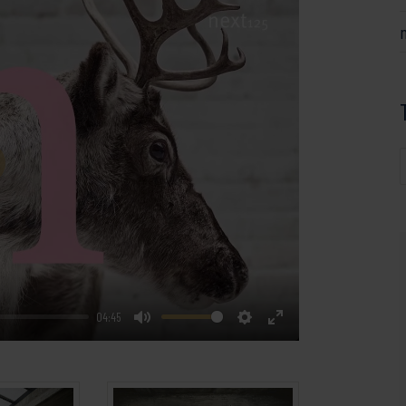
ay
04:45
Mute
Settings
Enter
fullscreen