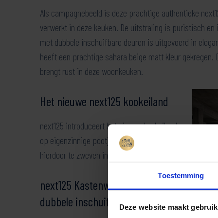
Als campagnebeeld is deze prachtige authentieke next125
verwerkt in deze keuken. De uitstraling is puristisch e
met dubbele inschuifbare deuren is uitgevoerd in elegan
heeft een prachtige sahara beige matt kleur gekregen. 
brengt rust in deze woonkeuken.
Het nieuwe next125 kookeiland
next125 introduceert het nieuwe kookeiland
op eigenzinnige pootjes. Het eiland lijkt
hierdoor te zweven in de ruimte.
Toestemming
next125 Kastenwand met
dubbele inschuifbare deuren
Deze website maakt gebruik