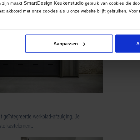
SmartDesign Keukenstudio
n zijn maakt
gebruik van cookies die do
at akkoord met onze cookies als u onze website blijft gebruiken. Voor 
Aanpassen
A
et geïntegreerde werkblad-afzuiging. De
rste kastelement.