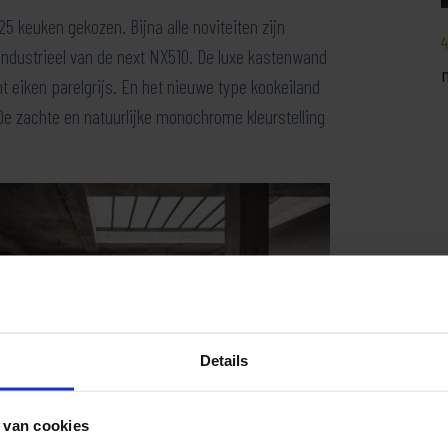
 keuken gekozen. Bijna alle noviteiten zijn
4
n industrieel van de next NX510. De luxe kastenwand
n
t eiken parelgrijs. En het nieuwe type kookeiland
De zachte en natuurlijke monochrome kleurstelling
Details
 van cookies