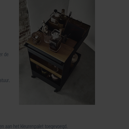
er de
atuur.
nten aan het kleurenpalet toegevoegd.