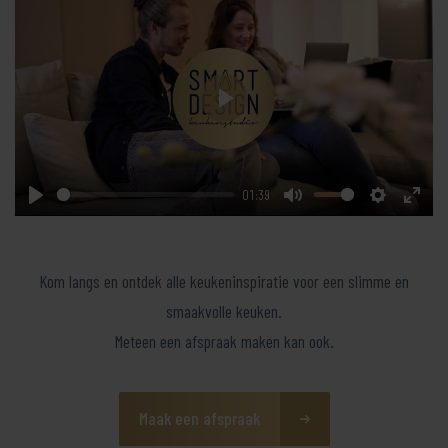
Play
01:39
Play
Mute
Settings
Enter
fullsc
Kom langs en ontdek alle keukeninspiratie voor een slimme en
smaakvolle keuken.
Meteen een afspraak maken kan ook.
Maak een afspraak