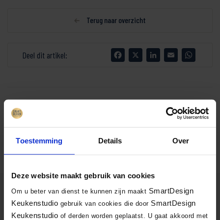
Terug naar overzicht
Facebook
X
LinkedIn
Email
WhatsA
Deel dit artikel:
Tags
Toestemming
Details
Over
RTL Lifestyle
Deze website maakt gebruik van cookies
SmartDesign
Om u beter van dienst te kunnen zijn maakt
Inspiratie opdoen
Keukenstudio
SmartDesign
gebruik van cookies die door
Keukenstudio
of derden worden geplaatst. U gaat akkoord met