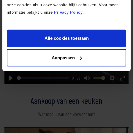
Impressie van het SmartDesign center
onze cookies als u onze website blijft gebruiken. Voor meer
informatie bekijkt u onze
Privacy Policy
.
Alle cookies toestaan
Play
Aanpassen
01:22
Play
Mute
Settings
Enter
fullsc
Aankoop van een keuken
Wat mag u van ons verwachten?