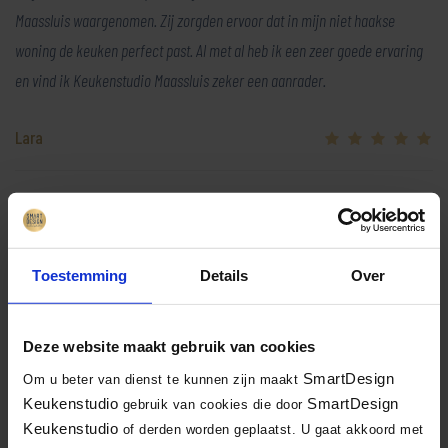
Maassluis waargenomen. Zij zorgden ervoor dat in mijn niet haakse
woning de keuken perfect past. Al met al heb ik een zeer goede ervaring
en vind ik Keukenstudio Maassluis zeker een aanrader.
Lara
Helaas heeft de klant geen foto’s van de keuken achtergelaten
Toestemming
Details
Over
Terug naar overzicht
Deze website maakt gebruik van cookies
Facebook
X
LinkedIn
Email
WhatsA
Delen:
SmartDesign
Om u beter van dienst te kunnen zijn maakt
Keukenstudio
SmartDesign
gebruik van cookies die door
Keukenstudio
of derden worden geplaatst. U gaat akkoord met