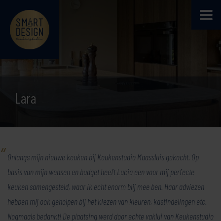
Lara
Onlangs mijn nieuwe keuken bij Keukenstudio Maassluis gekocht. Op
basis van mijn wensen en budget heeft Lucia een voor mij perfecte
keuken samengesteld, waar ik echt enorm blij mee ben. Haar adviezen
hebben mij ook geholpen bij het kiezen van kleuren, kastindelingen etc.
Nogmaals bedankt! De plaatsing werd door echte vaklui van Keukenstudio