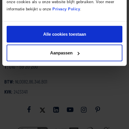
onze cookies als u onze website blijft gebruiken. Voor meer
informatie bekijkt u onze
Privacy Policy
.
SmartDesign Keukenstudio
Mozartlaan 334
Alle cookies toestaan
3144 NH Maassluis
Aanpassen
info@smartdesign.nl
E:
010 - 59 20 200
T:
BTW:
NL0082.86.346.B01
KVK:
24233411