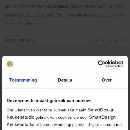
verlopen. Na het plaatsen van de keuken hebben we even staan genieten
van het complete plaatje. Wow! Kortom rete blij met het resultaat en meer
dan een aanrader
Kirsten verhoek
Helaas heeft de klant geen foto’s van de keuken achtergelaten
Toestemming
Details
Over
Terug naar overzicht
Deze website maakt gebruik van cookies
Facebook
X
LinkedIn
Email
WhatsA
Delen:
SmartDesign
Om u beter van dienst te kunnen zijn maakt
Keukenstudio
SmartDesign
gebruik van cookies die door
Keukenstudio
of derden worden geplaatst. U gaat akkoord met