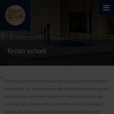
Kirsten verhoek
Opzoek naar een mooie fijne keuken zijn wij uitgekomen bij Smartdesign
Keukenstudio. Hier zijn we geholpen door Aart de Kanter die ons door het
hele proces super goed heeft begeleid van ontwerp tot de uitvoering
hiervan. We zijn compleet ontzorgd en hebben de rolls royce onder de
keukens. Ook de uitvoering ofwel het plaatsen ervan is zeer correct