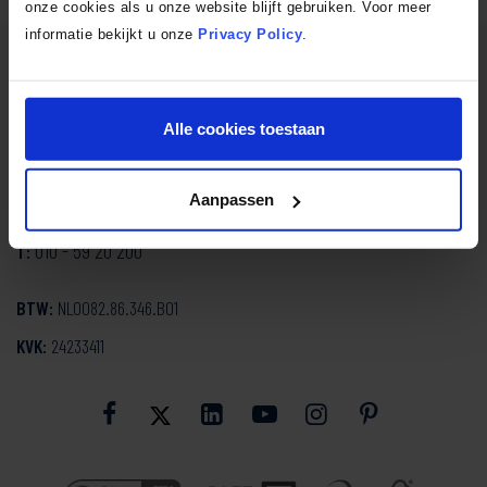
onze cookies als u onze website blijft gebruiken. Voor meer
informatie bekijkt u onze
Privacy Policy
.
SmartDesign Keukenstudio
Mozartlaan 334
Alle cookies toestaan
3144 NH Maassluis
Aanpassen
info@smartdesign.nl
E:
010 - 59 20 200
T:
BTW:
NL0082.86.346.B01
KVK:
24233411