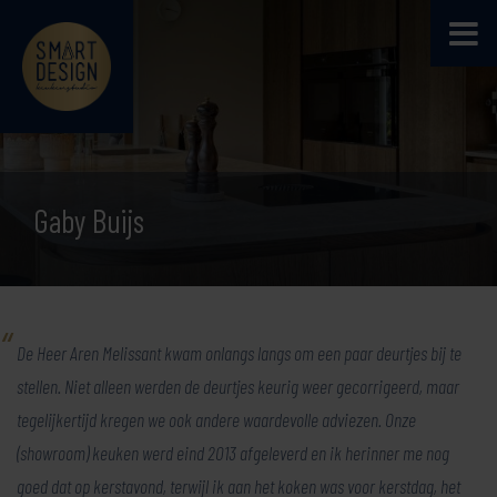
Gaby Buijs
De Heer Aren Melissant kwam onlangs langs om een paar deurtjes bij te
stellen. Niet alleen werden de deurtjes keurig weer gecorrigeerd, maar
tegelijkertijd kregen we ook andere waardevolle adviezen. Onze
(showroom) keuken werd eind 2013 afgeleverd en ik herinner me nog
goed dat op kerstavond, terwijl ik aan het koken was voor kerstdag, het