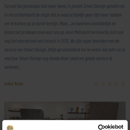
fornuis het plotsklaps niet meer deed. In paniek Smart Design gebeld met
in mn achterhoofd de angst dat ze waarschijnlijk geen tijd meer hadden
om te komen op zo korte termijn. Maar....ze kwamen onmiddellijk en
losten het probleem snel voor ons op. Aren Melissant herinnerde zich ook
nog het voorval met ons fornuis in 2013. We zijn super tevreden met de
service van Smart Design. Altijd geruststellend om te weten dat zelfs na zo
veel jaar Smart Design nog steeds klaar staat om goede service te
verlenen.
Gaby Buijs