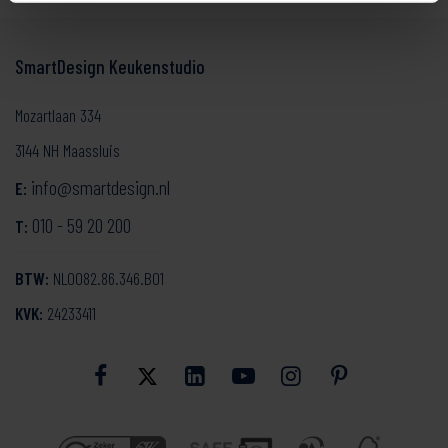
SmartDesign Keukenstudio
Mozartlaan 334
3144 NH Maassluis
info@smartdesign.nl
E:
010 - 59 20 200
T:
BTW:
NL0082.86.346.B01
KVK:
24233411