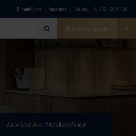
Binnenkijkers
Vacatures
Bel ons:
010 - 59 20 200
Maak een afspraak
Aanschafadviseur
Mitchell den Ronden