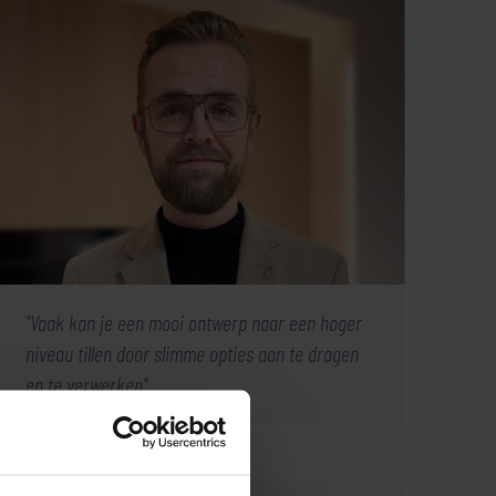
Vaak kan je een mooi ontwerp naar een hoger
niveau tillen door slimme opties aan te dragen
en te verwerken