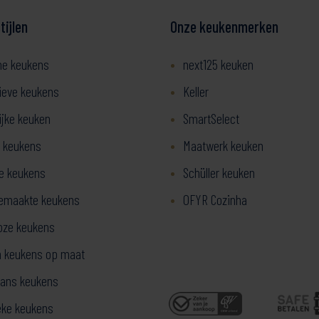
ijlen
Onze keukenmerken
ne keukens
next125 keuken
ieve keukens
Keller
ijke keuken
SmartSelect
 keukens
Maatwerk keuken
ze keukens
Schüller keuken
emaakte keukens
OFYR Cozinha
oze keukens
 keukens op maat
ans keukens
eke keukens