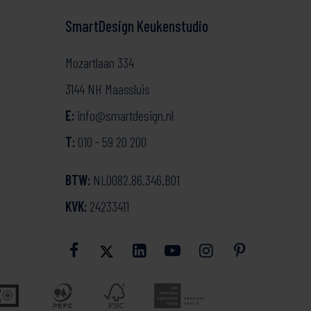
SmartDesign Keukenstudio
Mozartlaan 334
3144 NH Maassluis
E:
info@smartdesign.nl
T:
010 - 59 20 200
BTW:
NL0082.86.346.B01
KVK:
24233411