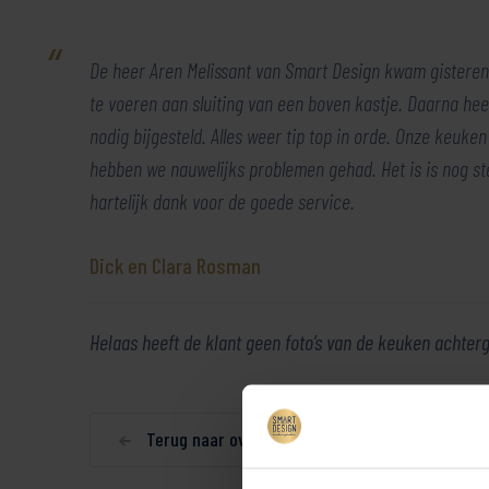
De heer Aren Melissant van Smart Design kwam gisteren 
te voeren aan sluiting van een boven kastje. Daarna hee
nodig bijgesteld. Alles weer tip top in orde. Onze keuk
hebben we nauwelijks problemen gehad. Het is is nog st
hartelijk dank voor de goede service.
Dick en Clara Rosman
Helaas heeft de klant geen foto’s van de keuken achter
Terug naar overzicht
Delen: