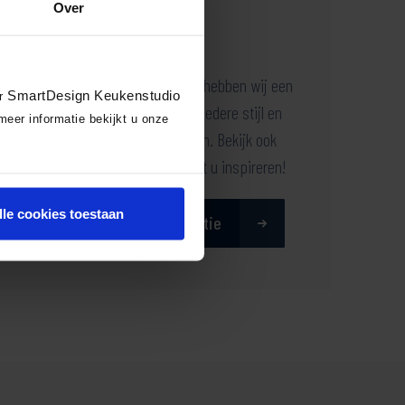
Over
Onze keukencollectie
Bij SmartDesign Keukenstudio hebben wij een
SmartDesign Keukenstudio
or
breed aanbod aan keukens. In iedere stijl en
meer informatie bekijkt u onze
een ruime keuze tussen merken. Bekijk ook
onze showroomkeukens en laat u inspireren!
lle cookies toestaan
Bekijk onze keukencollectie