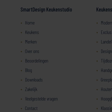
SmartDesign Keukenstudio
Keukenst
Home
Moder
Keukens
Exclus
Merken
Landel
Over ons
Design
Beoordelingen
Tijdlo
Blog
Handg
Downloads
Greepl
Zakelijk
Houten
Veelgestelde vragen
Hooggl
Contact
Klassi